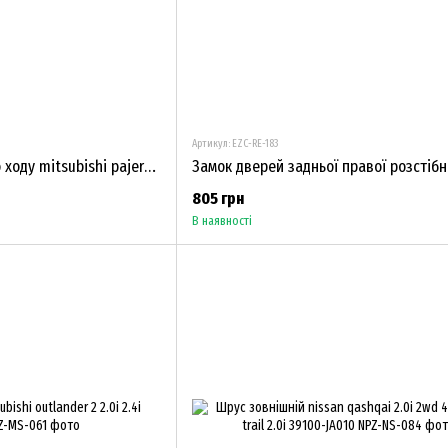
Артикул: EZC-RE-183
Привід муфти вільного ходу mitsubishi pajero 91-00 pajero sport 4wd 98-09 MB620790
805 грн
В наявності