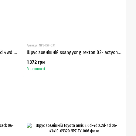
Артикул: NPZ-DW-031
Шрус зовнішній nissan qashqai 2.0i 2wd 4wd 06-x-trail 2.0i 39100-JA010
Шрус зовнішній ssangyong rexton 02- actyon 05- 4130009002
1 372 грн
В наявності