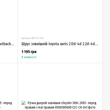
Артикул: NPZ-TY-066
Шрус зовнішній subaru legacy 06-09 outback 06-28393-AG030
Шрус зовнішній toyota auris 2.0d-4d 2.2d-4d 06-43410-05320
1 195 грн
В наявності