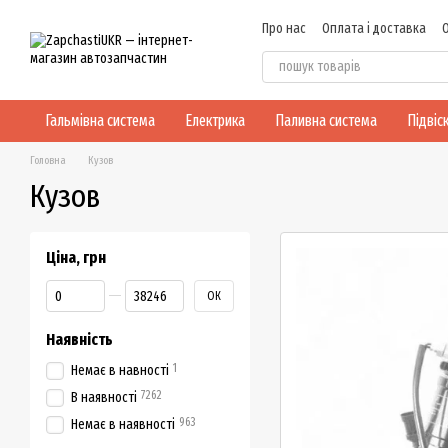
Перейти до основного контенту
Про нас
Оплата і доставка
Договір публічної оферти
Гальмівна система
Електрика
Паливна система
Підвіс
Головна
Кузов
Кузов
Ціна, грн
Від Ціна, грн
До Ціна, грн
ОК
Наявність
1
Немає в навності
7262
В наявності
963
Немає в наявності