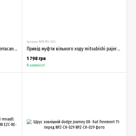
Артикул: NPR-MS-003
Привід муфти вільного ходу hyundai terracan 01-51010-H1000
Привід муфти вільного ходу mitsubishi pajero 00-17 l200 2.5did 05-15 MR453711
1 798 грн
В наявності