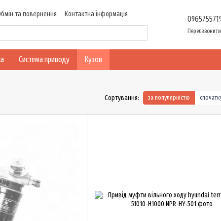
Обмін та повернення
Контактна інформація
096575571
Передзвонити
ка
Система приводу
Кузов
Сортування:
за популярністю
спочат