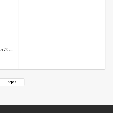
Шрус внутрішній півосі hyundai ix35 2.0i 2.0crdi 4wd mtm atm 10- kia sportage 2.0i 2.0crdi 4wd mtm atm 49592-2Y050
2
Вперед