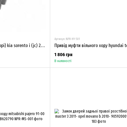
Артикул: NPR-HY-501
фільтр паливний (у зборі) kia sorento i (jc) 2.5 crdi (d4cb) 2002.08-31970-3e100
1 806 грн
В наявності