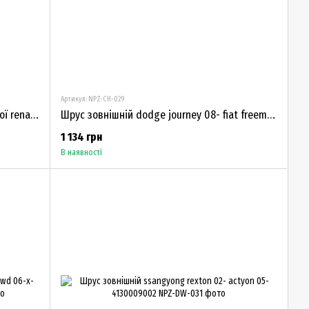
Артикул: NPZ-CH-029
Замок дверей задньої правої розстібної renault master 3 2011- opel movano b 2010- 905920001R
Шрус зовнішній dodge journey 08- fiat freemont 11- перед NPZ-CH-029
1 134 грн
В наявності