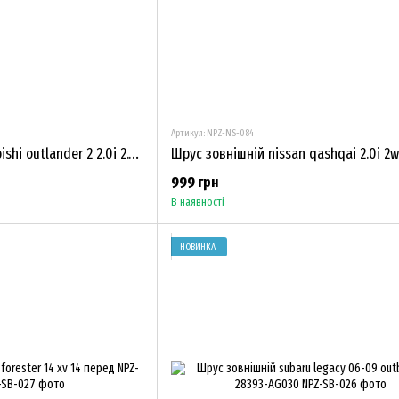
Артикул: NPZ-NS-084
Шрус зовнішній mitsubishi outlander 2 2.0i 2.4i 3815A075
999 грн
В наявності
НОВИНКА