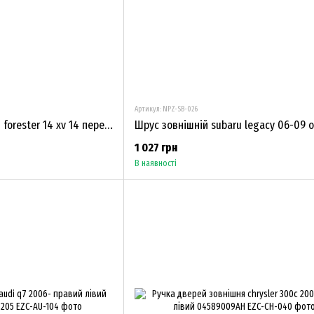
Артикул: NPZ-SB-026
Шрус зовнішній subaru forester 14 xv 14 перед NPZ-SB-027
1 027 грн
В наявності