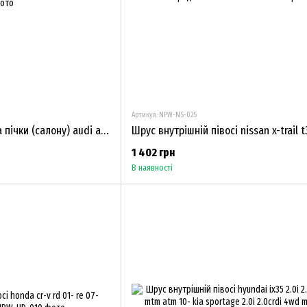
Артикул: NPW-NS-025
Моторчик вентилятора пічки (салону) audi a4 1994-2000 vw passat b5 1996-2005 8A1820021
1 402 грн
В наявності