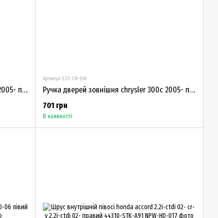
Артикул: EZC-CH-041
Ручка дверей зовнішня chrysler 300c 2005- перед лівий 04589009AH
Ручка дверей зовнішня chrysler 300c 2005- перед правим i rear правим 05065800AD
701 грн
В наявності