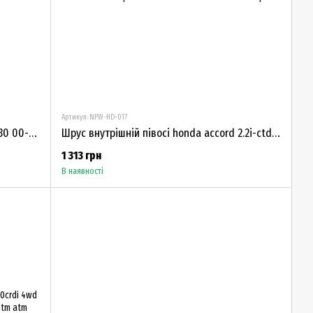
Артикул: NPW-HD-017
Шрус внутрішній півосі nissan x-trail t30 00-06 лівий перед 39101-8H315
Шрус внутрішній півосі honda accord 2.2i-ctdi 02- cr-v 2.2i-ctdi 02- правий 44310-STK-A91
1 313 грн
В наявності