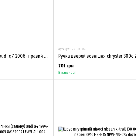
Артикул: EZC-CH-040
Ручка двері зовнішня audi q7 2006- правий лівий перед i rear 4L0837205
701 грн
В наявності