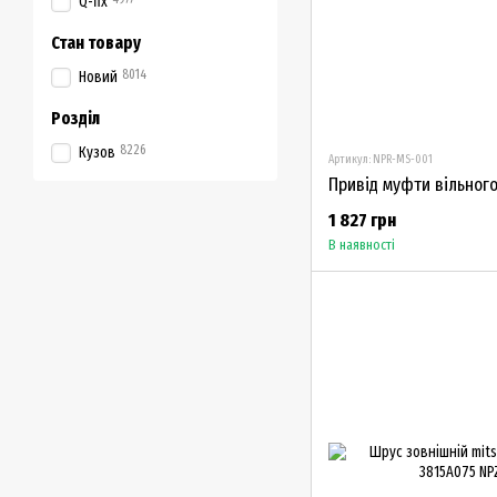
Q-fix
Стан товару
8014
Новий
Розділ
8226
Кузов
Артикул: NPR-MS-001
1 827 грн
В наявності