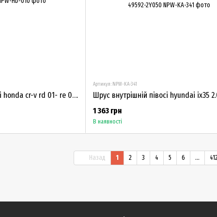
Артикул: NPW-KA-341
Шрус внутрішній півосі honda cr-v rd 01- re 07- 42017-SXS-A11
1 363 грн
В наявності
Назад
1
2
3
4
5
6
...
41