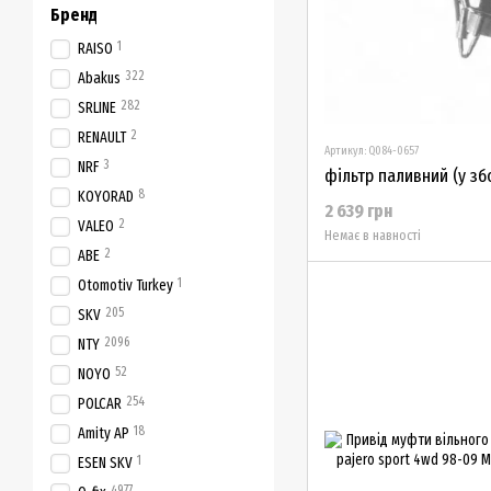
Бренд
1
RAISO
322
Abakus
282
SRLINE
2
RENAULT
Артикул: Q084-0657
3
NRF
8
KOYORAD
2 639 грн
2
VALEO
Немає в навності
2
ABE
1
Otomotiv Turkey
205
SKV
2096
NTY
52
NOYO
254
POLCAR
18
Amity AP
1
ESEN SKV
4977