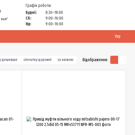
Графік роботи:
9
Будні:
8:30–18:00
Сб:
9:00–16:00
 вам?
Нд:
9:00–16:00
Укр
Відображення:
ку дешевше
спочатку дорожчі
за назвою