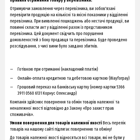
Правила отримання товару у перевізника:
Отримуючи замовлення через перевізника, ви зобов'язані
перевірити продукцію на кількісні та якісні показники у відділенні
перевізника. При виявленні пошкоджень або нестачі продукції, ви
повинні скласти акт у відділенні разом із представником
перевізника. Цей документ свідчить про порушення
домовленостей з боку продавця та перевізника. Буде проведено
розслідування, з чиєї вини було завдано збитків.
Готівкою при отриманні (накладений платіж)
Онлайн-оплата кредитною та дебетовою карткою (Wayforpay)
Грошовий переказ на банківську картку (номер картки 5366
3911 0560 6131 Корнус Олександр)
Компанія здійснює повернення та обмін товарів належної та
неналежної якості відповідно до Закону «Про захист прав
споживачів».
Умови повернення для товарів належної якості
Весь перелік
товарів на нашому сайті підлягає поверненню та обміну!
До товарів належної якості відносяться всі товари, які не були у