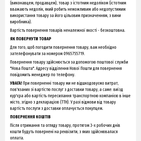
(виконавцем, продавцем), товар з істотним недоліком (істотним
вважають недолік, який робить неможливим або недопустимим
використання товару за його цільовим призначенням, з вини
виробника).
Вартість повернення товарів неналежної якості - безкоштовна.
ЯК ПОВЕРНУТИ ТОВАР
Для того, щоб погодити повернення товару, вам необхідно
зателефонувати за номером 0965755719.
Повернення товару здійснюється за допомогою поштової служби
"Нова Пошта". Адресу відділення Нової Пошти для повернення
повідомить менеджер по телефону.
УВАГА!
При поверненні товару ми не відшкодовуємо витрат,
пов'язаних зі вартістю послуг з доставки товару, а саме: виїзд
кур'єра або вартість пересилання транспортною компанією в інше
місто, згідно з декларацією (ТТН). У разі відмови від товару
вартість послуги з доставки оплачується покупцем.
ПОВЕРНЕННЯ КОШТІВ
Після отримання та огляду товару, протягом 3-х робочих днів
кошти будуть повернені на реквізити, з яких здійснювалася
оплата.