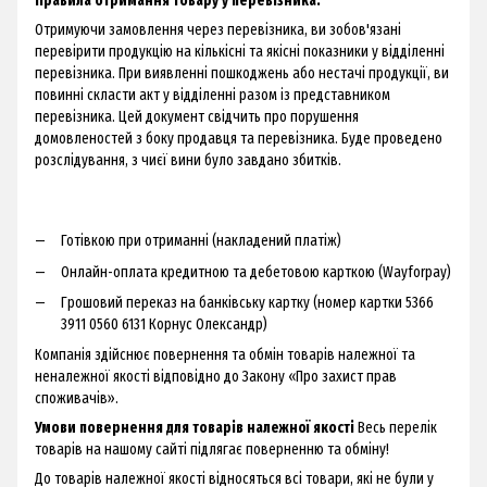
Правила отримання товару у перевізника:
Отримуючи замовлення через перевізника, ви зобов'язані
перевірити продукцію на кількісні та якісні показники у відділенні
перевізника. При виявленні пошкоджень або нестачі продукції, ви
повинні скласти акт у відділенні разом із представником
перевізника. Цей документ свідчить про порушення
домовленостей з боку продавця та перевізника. Буде проведено
розслідування, з чиєї вини було завдано збитків.
Готівкою при отриманні (накладений платіж)
Онлайн-оплата кредитною та дебетовою карткою (Wayforpay)
Грошовий переказ на банківську картку (номер картки 5366
3911 0560 6131 Корнус Олександр)
Компанія здійснює повернення та обмін товарів належної та
неналежної якості відповідно до Закону «Про захист прав
споживачів».
Умови повернення для товарів належної якості
Весь перелік
товарів на нашому сайті підлягає поверненню та обміну!
До товарів належної якості відносяться всі товари, які не були у