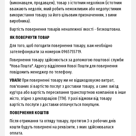
(виконавцем, продавцем), товар з істотним недоліком (істотним
вважають недолік, який робить неможливим або недопустимим
використання товару за його цільовим призначенням, з вини
виробника).
Вартість повернення товарів неналежної якості - безкоштовна.
ЯК ПОВЕРНУТИ ТОВАР
Для того, щоб погодити повернення товару, вам необхідно
зателефонувати за номером 0965755719.
Повернення товару здійснюється за допомогою поштової служби
"Нова Пошта". Адресу відділення Нової Пошти для повернення
повідомить менеджер по телефону.
УВАГА!
При поверненні товару ми не відшкодовуємо витрат,
пов'язаних зі вартістю послуг з доставки товару, а саме: виїзд
кур'єра або вартість пересилання транспортною компанією в інше
місто, згідно з декларацією (ТТН). У разі відмови від товару
вартість послуги з доставки оплачується покупцем.
ПОВЕРНЕННЯ КОШТІВ
Після отримання та огляду товару, протягом 3-х робочих днів
кошти будуть повернені на реквізити, з яких здійснювалася
оплата.