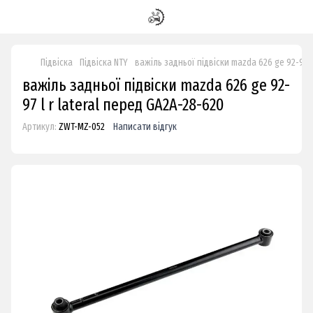
Підвіска
Підвіска NTY
важіль задньої підвіски mazda 626 ge 92-97 l
важіль задньої підвіски mazda 626 ge 92-
97 l r lateral перед GA2A-28-620
Артикул:
ZWT-MZ-052
Написати відгук