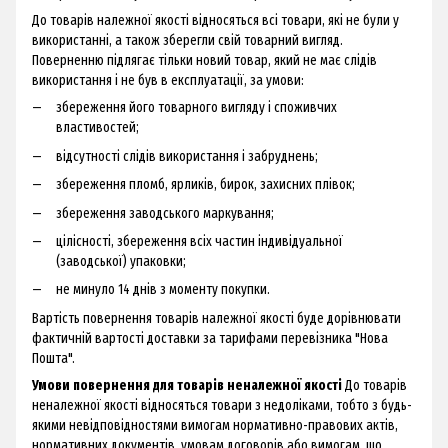
До товарів належної якості відносяться всі товари, які не були у
використанні, а також зберегли свій товарний вигляд.
Поверненню підлягає тільки новий товар, який не має слідів
використання і не був в експлуатації, за умови:
збереження його товарного вигляду і споживчих
властивостей;
відсутності слідів використання і забруднень;
збереження пломб, ярликів, бирок, захисних плівок;
збереження заводського маркування;
цілісності, збереження всіх частин індивідуальної
(заводської) упаковки;
не минуло 14 днів з моменту покупки.
Вартість повернення товарів належної якості буде дорівнювати
фактичній вартості доставки за тарифами перевізника "Нова
Пошта".
Умови повернення для товарів неналежної якості
До товарів
неналежної якості відносяться товари з недоліками, тобто з будь-
якими невідповідностями вимогам нормативно-правових актів,
нормативних документів, умовам договорів або вимогам, що