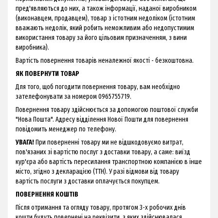
пред'являються до них, а також інформації, наданої виробником
(виконавцем, продавцем), товар з істотним недоліком (істотним
вважають недолік, який робить неможливим або недопустимим
використання товару за його цільовим призначенням, з вини
виробника).
Вартість повернення товарів неналежної якості - безкоштовна.
ЯК ПОВЕРНУТИ ТОВАР
Для того, щоб погодити повернення товару, вам необхідно
зателефонувати за номером 0965755719.
Повернення товару здійснюється за допомогою поштової служби
"Нова Пошта". Адресу відділення Нової Пошти для повернення
повідомить менеджер по телефону.
УВАГА!
При поверненні товару ми не відшкодовуємо витрат,
пов'язаних зі вартістю послуг з доставки товару, а саме: виїзд
кур'єра або вартість пересилання транспортною компанією в інше
місто, згідно з декларацією (ТТН). У разі відмови від товару
вартість послуги з доставки оплачується покупцем.
ПОВЕРНЕННЯ КОШТІВ
Після отримання та огляду товару, протягом 3-х робочих днів
кошти будуть повернені на реквізити, з яких здійснювалася