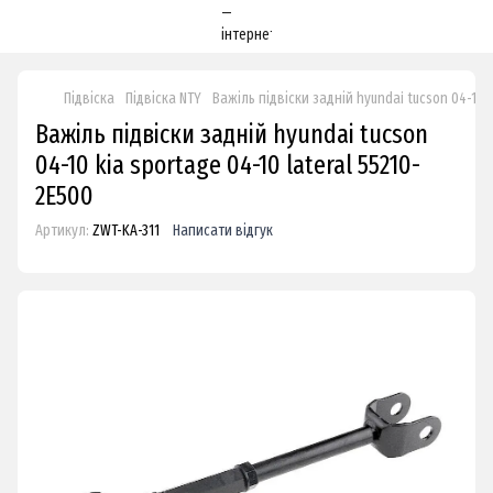
Підвіска
Підвіска NTY
Важіль підвіски задній hyundai tucson 04-10 k
Важіль підвіски задній hyundai tucson
04-10 kia sportage 04-10 lateral 55210-
2E500
Артикул:
ZWT-KA-311
Написати відгук