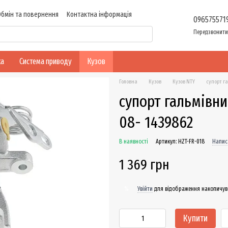
Обмін та повернення
Контактна інформація
096575571
Передзвонити
ка
Система приводу
Кузов
Головна
Кузов
Кузов NTY
супорт га
супорт гальмівни
08- 1439862
В наявності
Артикул: HZT-FR-018
Напис
1 369 грн
Увійти
для відображення накопичув
%
Купити