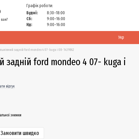
Графік роботи:
9
Будні:
8:30–18:00
Сб:
9:00–16:00
 вам?
Нд:
9:00–16:00
Укр
льмівний задній ford mondeo 4 07- kuga i 08- 1439862
й задній ford mondeo 4 07- kuga i
ати відгук
альної знижки
Замовити швидко