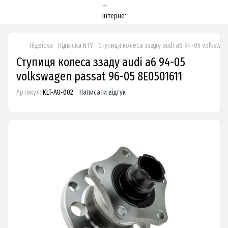
Підвіска
Підвіска NTY
Ступиця колеса ззаду audi a6 94-05 volkswag
Ступиця колеса ззаду audi a6 94-05
volkswagen passat 96-05 8E0501611
Артикул:
KLT-AU-002
Написати відгук