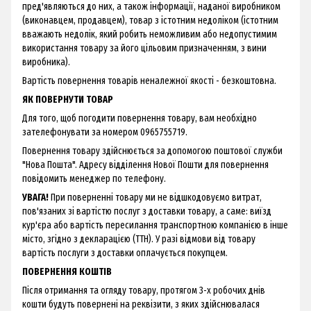
пред'являються до них, а також інформації, наданої виробником
(виконавцем, продавцем), товар з істотним недоліком (істотним
вважають недолік, який робить неможливим або недопустимим
використання товару за його цільовим призначенням, з вини
виробника).
Вартість повернення товарів неналежної якості - безкоштовна.
ЯК ПОВЕРНУТИ ТОВАР
Для того, щоб погодити повернення товару, вам необхідно
зателефонувати за номером 0965755719.
Повернення товару здійснюється за допомогою поштової служби
"Нова Пошта". Адресу відділення Нової Пошти для повернення
повідомить менеджер по телефону.
УВАГА!
При поверненні товару ми не відшкодовуємо витрат,
пов'язаних зі вартістю послуг з доставки товару, а саме: виїзд
кур'єра або вартість пересилання транспортною компанією в інше
місто, згідно з декларацією (ТТН). У разі відмови від товару
вартість послуги з доставки оплачується покупцем.
ПОВЕРНЕННЯ КОШТІВ
Після отримання та огляду товару, протягом 3-х робочих днів
кошти будуть повернені на реквізити, з яких здійснювалася