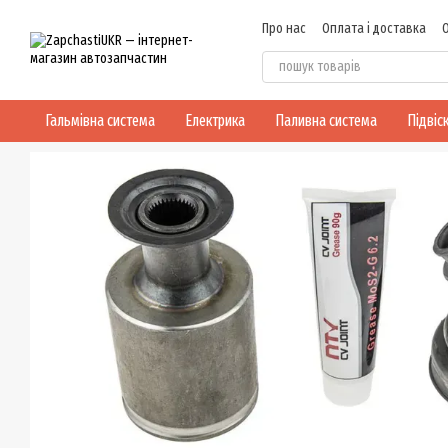
Перейти до основного контенту
Про нас
Оплата і доставка
Договір публічної оферти
Гальмівна система
Електрика
Паливна система
Підвіс