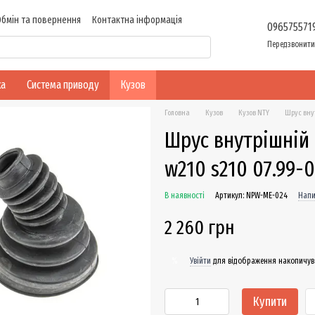
Обмін та повернення
Контактна інформація
096575571
Передзвонити
ка
Система приводу
Кузов
Головна
Кузов
Кузов NTY
Шрус внут
Шрус внутрішній п
w210 s210 07.99-
В наявності
Артикул: NPW-ME-024
Напи
2 260 грн
Увійти
для відображення накопичув
%
Купити