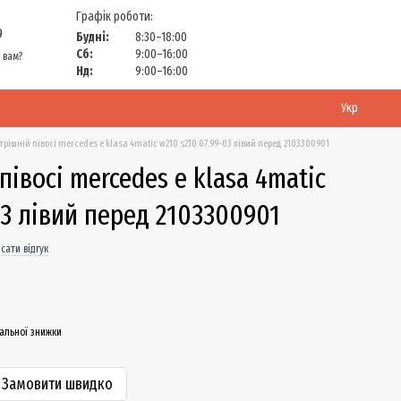
Графік роботи:
9
Будні:
8:30–18:00
Сб:
9:00–16:00
 вам?
Нд:
9:00–16:00
Укр
рішній півосі mercedes e klasa 4matic w210 s210 07.99-03 лівий перед 2103300901
івосі mercedes e klasa 4matic
03 лівий перед 2103300901
сати відгук
альної знижки
Замовити швидко