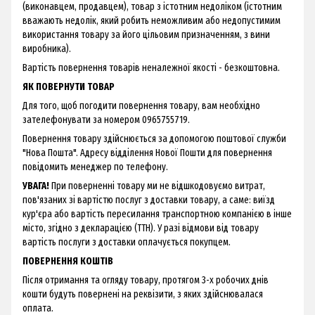
(виконавцем, продавцем), товар з істотним недоліком (істотним
вважають недолік, який робить неможливим або недопустимим
використання товару за його цільовим призначенням, з вини
виробника).
Вартість повернення товарів неналежної якості - безкоштовна.
ЯК ПОВЕРНУТИ ТОВАР
Для того, щоб погодити повернення товару, вам необхідно
зателефонувати за номером 0965755719.
Повернення товару здійснюється за допомогою поштової служби
"Нова Пошта". Адресу відділення Нової Пошти для повернення
повідомить менеджер по телефону.
УВАГА!
При поверненні товару ми не відшкодовуємо витрат,
пов'язаних зі вартістю послуг з доставки товару, а саме: виїзд
кур'єра або вартість пересилання транспортною компанією в інше
місто, згідно з декларацією (ТТН). У разі відмови від товару
вартість послуги з доставки оплачується покупцем.
ПОВЕРНЕННЯ КОШТІВ
Після отримання та огляду товару, протягом 3-х робочих днів
кошти будуть повернені на реквізити, з яких здійснювалася
оплата.