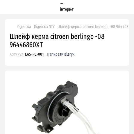
Підвіска
Підвіска NTY
Шлейф керма citroen berlingo -08 96446860
Шлейф керма citroen berlingo -08
96446860XT
Артикул:
EAS-PE-001
Написати відгук