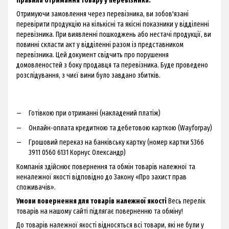
Правила отримання товару у перевізника:
Отримуючи замовлення через перевізника, ви зобов'язані
перевірити продукцію на кількісні та якісні показники у відділенні
перевізника. При виявленні пошкоджень або нестачі продукції, ви
повинні скласти акт у відділенні разом із представником
перевізника. Цей документ свідчить про порушення
домовленостей з боку продавця та перевізника. Буде проведено
розслідування, з чиєї вини було завдано збитків.
Готівкою при отриманні (накладений платіж)
Онлайн-оплата кредитною та дебетовою карткою (Wayforpay)
Грошовий переказ на банківську картку (номер картки 5366
3911 0560 6131 Корнус Олександр)
Компанія здійснює повернення та обмін товарів належної та
неналежної якості відповідно до Закону «Про захист прав
споживачів».
Умови повернення для товарів належної якості
Весь перелік
товарів на нашому сайті підлягає поверненню та обміну!
До товарів належної якості відносяться всі товари, які не були у