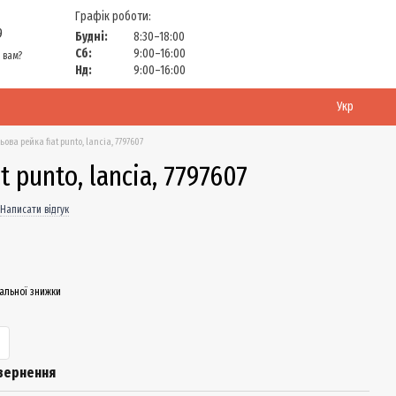
Графік роботи:
9
Будні:
8:30–18:00
Сб:
9:00–16:00
 вам?
Нд:
9:00–16:00
Укр
ьова рейка fiat punto, lancia, 7797607
t punto, lancia, 7797607
Написати відгук
альної знижки
вернення