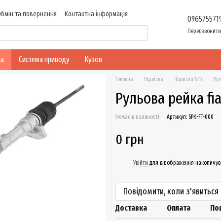
Обмін та повернення
Контактна інформація
096575571
Передзвонити
ка
Система приводу
Кузов
Головна
Підвіска
Підвіска NTY
Рул
Рульова рейка fia
Немає в наявності
Артикул: SPK-FT-000
0 грн
Увійти
для відображення накопичув
%
Повідомити, коли з'явиться
Доставка
Оплата
По