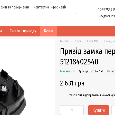
Обмін та повернення
Контактна інформація
096575571
Передзвонити
ка
Система приводу
Кузов
Головна
Кузов
Кузов NTY
Привід з
Привід замка пер
51218402540
В наявності
Артикул: EZC-BM-144
Напис
2 631 грн
Увійти
для відображення накопичув
%
Купити