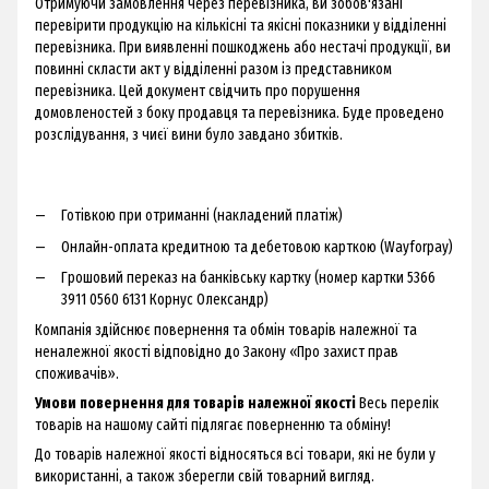
Отримуючи замовлення через перевізника, ви зобов'язані
перевірити продукцію на кількісні та якісні показники у відділенні
перевізника. При виявленні пошкоджень або нестачі продукції, ви
повинні скласти акт у відділенні разом із представником
перевізника. Цей документ свідчить про порушення
домовленостей з боку продавця та перевізника. Буде проведено
розслідування, з чиєї вини було завдано збитків.
Готівкою при отриманні (накладений платіж)
Онлайн-оплата кредитною та дебетовою карткою (Wayforpay)
Грошовий переказ на банківську картку (номер картки 5366
3911 0560 6131 Корнус Олександр)
Компанія здійснює повернення та обмін товарів належної та
неналежної якості відповідно до Закону «Про захист прав
споживачів».
Умови повернення для товарів належної якості
Весь перелік
товарів на нашому сайті підлягає поверненню та обміну!
До товарів належної якості відносяться всі товари, які не були у
використанні, а також зберегли свій товарний вигляд.