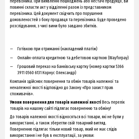
перевізника. При виявленні пошкоджень або нестачі продукції, ви
повинні скласти акт у відділенні разом із представником
перевізника. Цей документ свідчить про порушення
домовленостей з боку продавця та перевізника. Буде проведено
розслідування, з чиєї вини було завдано збитків.
Готівкою при отриманні (накладений платіж)
Онлайн-оплата кредитною та дебетовою карткою (Wayforpay)
Грошовий переказ на банківську картку (номер картки 5366
3911 0560 6131 Корнус Олександр)
Компанія здійснює повернення та обмін товарів належної та
неналежної якості відповідно до Закону «Про захист прав
споживачів».
Умови повернення для товарів належної якості
Весь перелік
товарів на нашому сайті підлягає поверненню та обміну!
До товарів належної якості відносяться всі товари, які не були у
використанні, а також зберегли свій товарний вигляд.
Поверненню підлягає тільки новий товар, який не має слідів
використання і не був в експлуатації, за умови: