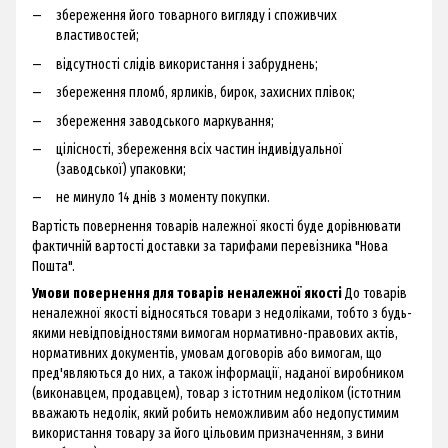
збереження його товарного вигляду і споживчих
властивостей;
відсутності слідів використання і забруднень;
збереження пломб, ярликів, бирок, захисних плівок;
збереження заводського маркування;
цілісності, збереження всіх частин індивідуальної
(заводської) упаковки;
не минуло 14 днів з моменту покупки.
Вартість повернення товарів належної якості буде дорівнювати
фактичній вартості доставки за тарифами перевізника "Нова
Пошта".
Умови повернення для товарів неналежної якості
До товарів
неналежної якості відносяться товари з недоліками, тобто з будь-
якими невідповідностями вимогам нормативно-правових актів,
нормативних документів, умовам договорів або вимогам, що
пред'являються до них, а також інформації, наданої виробником
(виконавцем, продавцем), товар з істотним недоліком (істотним
вважають недолік, який робить неможливим або недопустимим
використання товару за його цільовим призначенням, з вини