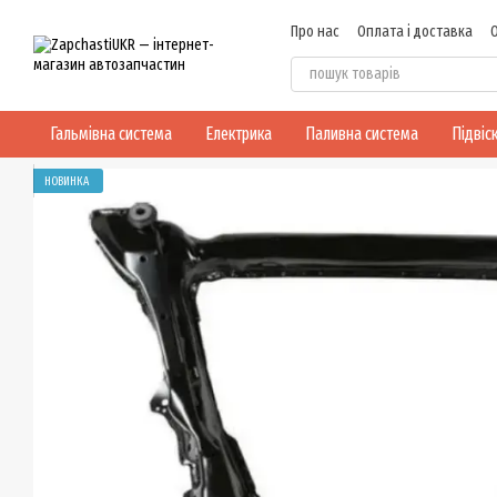
Перейти до основного контенту
Про нас
Оплата і доставка
Договір публічної оферти
Гальмівна система
Електрика
Паливна система
Підвіс
НОВИНКА