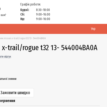
Графік роботи:
9
Будні:
8:30–18:00
Сб:
9:00–16:00
 вам?
Нд:
9:00–16:00
Укр
ик nissan x-trail/rogue t32 13- 544004BA0A
 x-trail/rogue t32 13- 544004BA0A
ти відгук
альної знижки
Замовити швидко
вернення