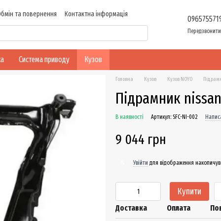
Обмін та повернення
Контактна інформація
096575571
Передзвонити
ка
Система приводу
Кузов
Головна
Кузов
Кузов NOYO
Підрамн
Підрамник nissan
В наявності
Артикул: SFC-NI-002
Написа
9 044 грн
Увійти
для відображення накопичув
%
Купити
Доставка
Оплата
По