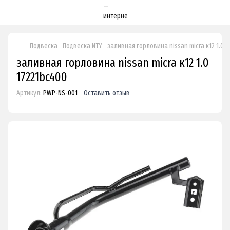
Подвеска
Подвеска NTY
заливная горловина nissan micra к12 1.0 
заливная горловина nissan micra к12 1.0
17221bc400
Артикул:
PWP-NS-001
Оставить отзыв