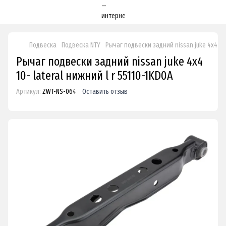
Подвеска
Подвеска NTY
Рычаг подвески задний nissan juke 4x4 10- 
Рычаг подвески задний nissan juke 4x4
10- lateral нижний l r 55110-1KD0A
Артикул:
ZWT-NS-064
Оставить отзыв