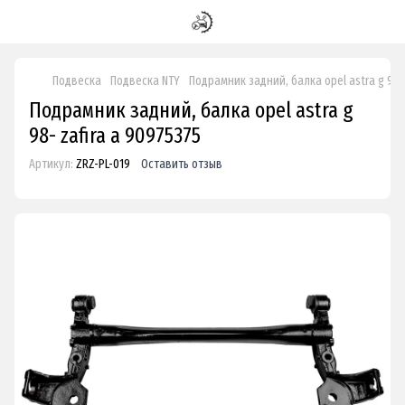
Подвеска
Подвеска NTY
Подрамник задний, балка opel astra g 98- 
Подрамник задний, балка opel astra g
98- zafira a 90975375
Артикул:
ZRZ-PL-019
Оставить отзыв