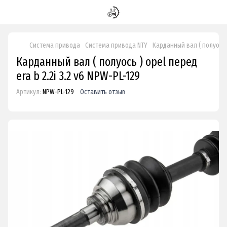
Система привода
Система привода NTY
Карданный вал ( полуось ) 
Карданный вал ( полуось ) opel перед
era b 2.2i 3.2 v6 NPW-PL-129
Артикул:
NPW-PL-129
Оставить отзыв