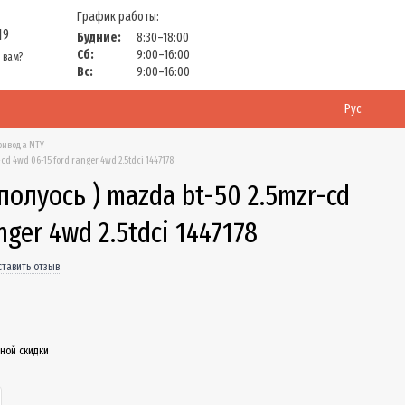
График работы:
19
Будние:
8:30–18:00
Сб:
9:00–16:00
 вам?
Вс:
9:00–16:00
Рус
ривода NTY
d 4wd 06-15 ford ranger 4wd 2.5tdci 1447178
полуось ) mazda bt-50 2.5mzr-cd
nger 4wd 2.5tdci 1447178
тавить отзыв
ной скидки