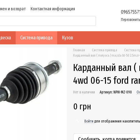
мен и возврат
Контактная информация
09657557
ие
Перезвонить
веска
Система привода
Кузов
Главная
Система привода
Система п
Карданный вал ( полуось ) mazda bt-50 2.5mzr-c
Карданный вал ( 
4wd 06-15 ford ra
Нет в наличии
Артикул: NPW-MZ-090
Ос
0 грн
Войти
для отображения накопитель
%
Сообщить, когда появится