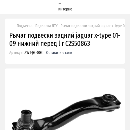
Подвеска
Подвеска NTY
Рычаг подвески задний jaguar x-type 01-0
Рычаг подвески задний jaguar x-type 01-
09 нижний перед l r C2S50863
Артикул:
ZWT-JG-003
Оставить отзыв