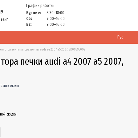
График работы:
19
Будние:
8:30–18:00
Сб:
9:00–16:00
 вам?
Вс:
9:00–16:00
Рус
езистор вентилятора печки audi а4 2007 а5 2007, 8K0959501G
тора печки audi а4 2007 а5 2007,
тавить отзыв
ной скидки