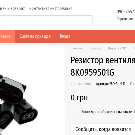
мен и возврат
Контактная информация
09657557
ие
Перезвонить
веска
Система привода
Кузов
Главная
Подвеска
Подвеска NTY
Р
Резистор вентиля
8K0959501G
Нет в наличии
Артикул: ERD-AU-013
Ос
0 грн
Войти
для отображения накопитель
%
Сообщить, когда появится