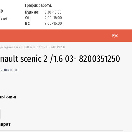
График работы:
19
Будние:
8:30–18:00
Сб:
9:00–16:00
 вам?
Вс:
9:00–16:00
Рус
риводной вал renault scenic 2 /1.6 03- 8200351250
ault scenic 2 /1.6 03- 8200351250
тавить отзыв
ной скидки
зврат