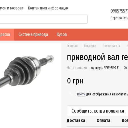
мен и возврат
Контактная информация
09657557
ие
Перезвонить
веска
Система привода
Кузов
Главная
Подвеска
Подвеска NTY
п
приводной вал ren
Нет в наличии
Артикул: NPW-RE-031
Ос
0 грн
Войти
для отображения накопитель
%
Сообщить, когда появится
Доставка
Оплата
Во