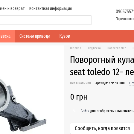
мен и возврат
Контактная информация
09657557
ие
Перезвонить
веска
Система привода
Кузов
Главная
Подвеска
Подвеска NTY
П
Поворотный кулак
seat toledo 12- 
Нет в наличии
Артикул: ZZP-SK-000
Ос
0 грн
Войти
для отображения накопитель
%
Сообщить, когда появится