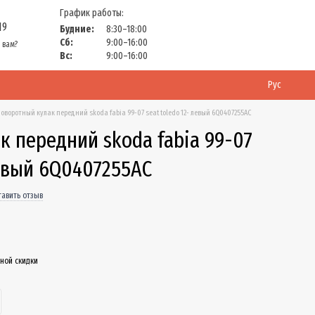
График работы:
19
Будние:
8:30–18:00
Сб:
9:00–16:00
 вам?
Вс:
9:00–16:00
Рус
оворотный кулак передний skoda fabia 99-07 seat toledo 12- левый 6Q0407255AC
 передний skoda fabia 99-07
левый 6Q0407255AC
тавить отзыв
ной скидки