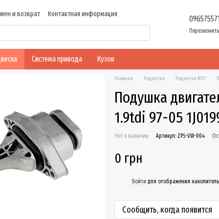
мен и возврат
Контактная информация
09657557
ие
Перезвонить
веска
Система привода
Кузов
Главная
Подвеска
Подвеска NTY
П
Подушка двигателя
1.9tdi 97-05 1J01
Нет в наличии
Артикул: ZPS-VW-004
Ос
0 грн
Войти
для отображения накопитель
%
Сообщить, когда появится