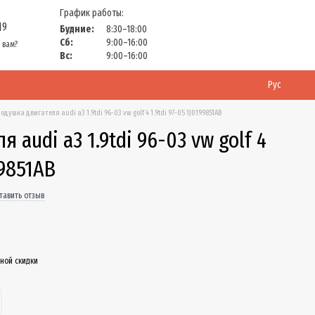
График работы:
19
Будние:
8:30–18:00
Сб:
9:00–16:00
 вам?
Вс:
9:00–16:00
Рус
одушка двигателя audi a3 1.9tdi 96-03 vw golf 4 1.9tdi 97-05 1J0199851AB
 audi a3 1.9tdi 96-03 vw golf 4
99851AB
тавить отзыв
ной скидки