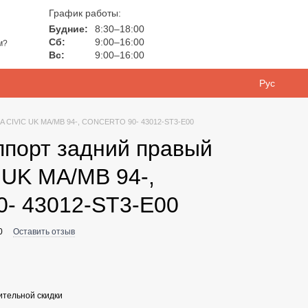
График работы:
Будние:
8:30–18:00
Сб:
9:00–16:00
м?
Вс:
9:00–16:00
Рус
A CIVIC UK MA/MB 94-, CONCERTO 90- 43012-ST3-E00
ппорт задний правый
UK MA/MB 94-,
- 43012-ST3-E00
0
Оставить отзыв
тельной скидки