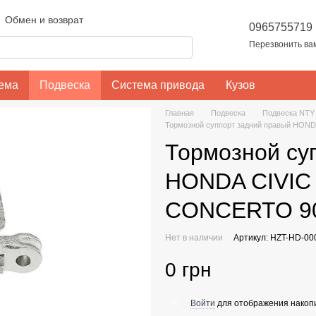
Обмен и возврат
0965755719
Пользовательское соглашение
Перезвонить ва
тема
Подвеска
Система привода
Кузов
Главная
Подвеска
Подвеска NTY
Тормозной суппорт задний правый HOND
Тормозной су
HONDA CIVIC 
CONCERTO 90
Нет в наличии
Артикул: HZT-HD-00
0 грн
Войти
для отображения накопи
%