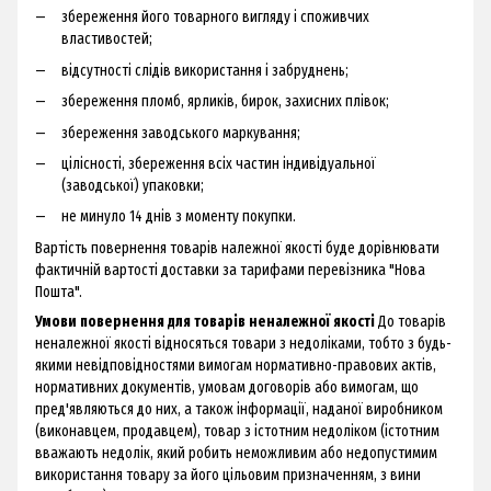
збереження його товарного вигляду і споживчих
властивостей;
відсутності слідів використання і забруднень;
збереження пломб, ярликів, бирок, захисних плівок;
збереження заводського маркування;
цілісності, збереження всіх частин індивідуальної
(заводської) упаковки;
не минуло 14 днів з моменту покупки.
Вартість повернення товарів належної якості буде дорівнювати
фактичній вартості доставки за тарифами перевізника "Нова
Пошта".
Умови повернення для товарів неналежної якості
До товарів
неналежної якості відносяться товари з недоліками, тобто з будь-
якими невідповідностями вимогам нормативно-правових актів,
нормативних документів, умовам договорів або вимогам, що
пред'являються до них, а також інформації, наданої виробником
(виконавцем, продавцем), товар з істотним недоліком (істотним
вважають недолік, який робить неможливим або недопустимим
використання товару за його цільовим призначенням, з вини