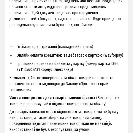
перевізника. При виявленні пошкоджень або нестачі продукції, ви
повинні скласти акт у відділенні разом із представником
перевізника. Цей документ свідчить про порушення
домовленостей з боку продавця та перевізника. Буде проведено
розслідування, з чиєї вини було завдано збитків.
Готівкою при отриманні (накладений платіж)
Онлайн-оплата кредитною та дебетовою карткою (Wayforpay)
Грошовий переказ на банківську картку (номер картки 5366
3911 0560 6131 Корнус Олександр)
Компанія здійснює повернення та обмін товарів належної та
неналежної якості відповідно до Закону «Про захист прав
споживачів».
Умови повернення для товарів належної якості
Весь перелік
товарів на нашому сайті підлягає поверненню та обміну!
До товарів належної якості відносяться всі товари, які не були у
використанні, а також зберегли свій товарний вигляд.
Поверненню підлягає тільки новий товар, який не має слідів
використання і не був в експлуатації, за умови: