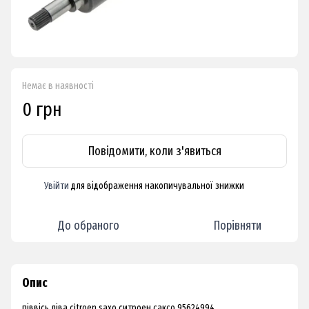
Немає в наявності
0 грн
Повідомити, коли з'явиться
Увійти
для відображення накопичувальної знижки
%
До обраного
Порівняти
Опис
піввісь ліва citroen saxo ситроен саксо 95624994