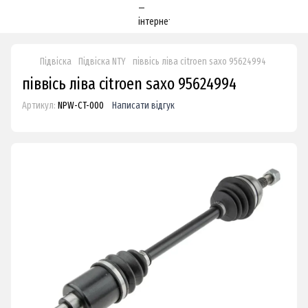
Підвіска
Підвіска NTY
піввісь ліва citroen saxo 95624994
піввісь ліва citroen saxo 95624994
Артикул:
NPW-CT-000
Написати відгук