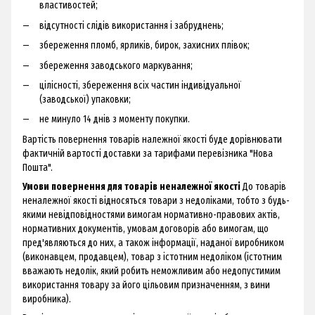
властивостей;
відсутності слідів використання і забруднень;
збереження пломб, ярликів, бирок, захисних плівок;
збереження заводського маркування;
цілісності, збереження всіх частин індивідуальної
(заводської) упаковки;
не минуло 14 днів з моменту покупки.
Вартість повернення товарів належної якості буде дорівнювати
фактичній вартості доставки за тарифами перевізника "Нова
Пошта".
Умови повернення для товарів неналежної якості
До товарів
неналежної якості відносяться товари з недоліками, тобто з будь-
якими невідповідностями вимогам нормативно-правових актів,
нормативних документів, умовам договорів або вимогам, що
пред'являються до них, а також інформації, наданої виробником
(виконавцем, продавцем), товар з істотним недоліком (істотним
вважають недолік, який робить неможливим або недопустимим
використання товару за його цільовим призначенням, з вини
виробника).