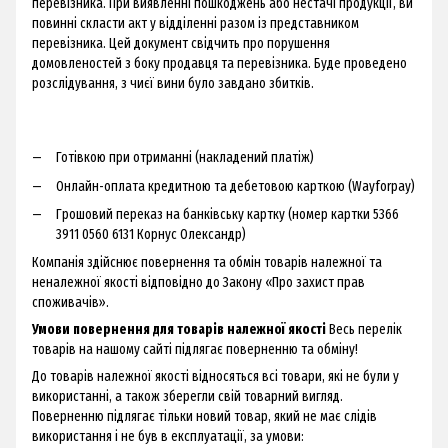
перевізника. При виявленні пошкоджень або нестачі продукції, ви
повинні скласти акт у відділенні разом із представником
перевізника. Цей документ свідчить про порушення
домовленостей з боку продавця та перевізника. Буде проведено
розслідування, з чиєї вини було завдано збитків.
Готівкою при отриманні (накладений платіж)
Онлайн-оплата кредитною та дебетовою карткою (Wayforpay)
Грошовий переказ на банківську картку (номер картки 5366
3911 0560 6131 Корнус Олександр)
Компанія здійснює повернення та обмін товарів належної та
неналежної якості відповідно до Закону «Про захист прав
споживачів».
Умови повернення для товарів належної якості
Весь перелік
товарів на нашому сайті підлягає поверненню та обміну!
До товарів належної якості відносяться всі товари, які не були у
використанні, а також зберегли свій товарний вигляд.
Поверненню підлягає тільки новий товар, який не має слідів
використання і не був в експлуатації, за умови: