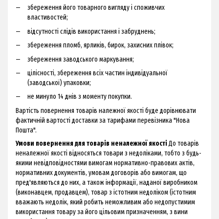
збереження його товарного вигляду і споживчих
властивостей;
відсутності слідів використання і забруднень;
збереження пломб, ярликів, бирок, захисних плівок;
збереження заводського маркування;
цілісності, збереження всіх частин індивідуальної
(заводської) упаковки;
не минуло 14 днів з моменту покупки.
Вартість повернення товарів належної якості буде дорівнювати
фактичній вартості доставки за тарифами перевізника "Нова
Пошта".
Умови повернення для товарів неналежної якості
До товарів
неналежної якості відносяться товари з недоліками, тобто з будь-
якими невідповідностями вимогам нормативно-правових актів,
нормативних документів, умовам договорів або вимогам, що
пред'являються до них, а також інформації, наданої виробником
(виконавцем, продавцем), товар з істотним недоліком (істотним
вважають недолік, який робить неможливим або недопустимим
використання товару за його цільовим призначенням, з вини