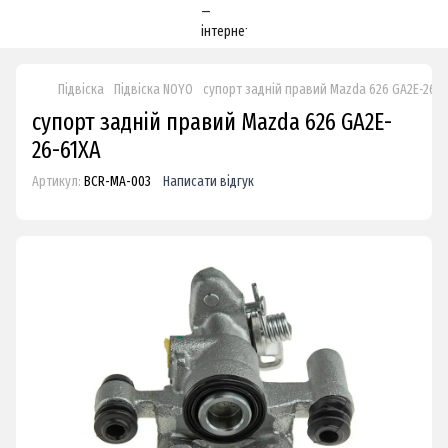
Підвіска
Підвіска NOYO
супорт задній правий Mazda 626 GA2E-26-6
супорт задній правий Mazda 626 GA2E-
26-61XA
Артикул:
BCR-MA-003
Написати відгук