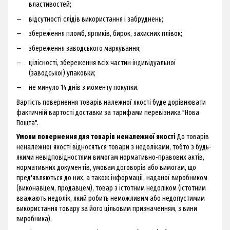
властивостей;
відсутності слідів використання і забруднень;
збереження пломб, ярликів, бирок, захисних плівок;
збереження заводського маркування;
цілісності, збереження всіх частин індивідуальної
(заводської) упаковки;
не минуло 14 днів з моменту покупки.
Вартість повернення товарів належної якості буде дорівнювати
фактичній вартості доставки за тарифами перевізника "Нова
Пошта".
Умови повернення для товарів неналежної якості
До товарів
неналежної якості відносяться товари з недоліками, тобто з будь-
якими невідповідностями вимогам нормативно-правових актів,
нормативних документів, умовам договорів або вимогам, що
пред'являються до них, а також інформації, наданої виробником
(виконавцем, продавцем), товар з істотним недоліком (істотним
вважають недолік, який робить неможливим або недопустимим
використання товару за його цільовим призначенням, з вини
виробника).